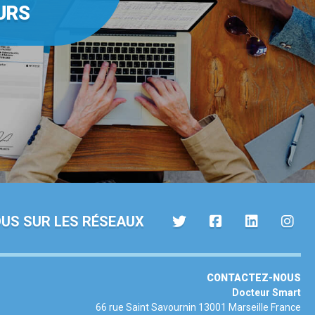
URS
OUS SUR LES RÉSEAUX
CONTACTEZ-NOUS
Docteur Smart
66 rue Saint Savournin 13001 Marseille France